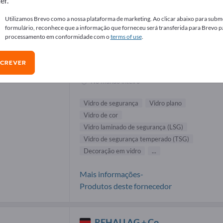
er.
necedores de Construção de janelas (1
Utilizamos Brevo como a nossa plataforma de marketing. Ao clicar abaixo para subme
formulário, reconhece que a informação que forneceu será transferida para Brevo p
processamento em conformidade com o
terms of use
.
Irlbacher Blickpunkt Glas GmbH
SCREVER
Fabricante
Alemanha
No mundo inteiro
Vidro de segurança
Vidro plano
Vidro de cor
Vidro laminado de segurança (LSG)
Vidro de segurança temperado (TSG)
Decoração em vidro
...
Mais informações-
Produtos deste fornecedor
REHAU AG + Co