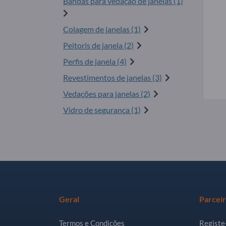
Bandas para vedação de janelas (1)
Colagem de janelas (1)
Peitoris de janela (2)
Perfis de janela (4)
Revestimentos de janelas (3)
Vedações para janelas (2)
Vidro de segurança (1)
Geral
Parcei
Termos e Condições
Registe