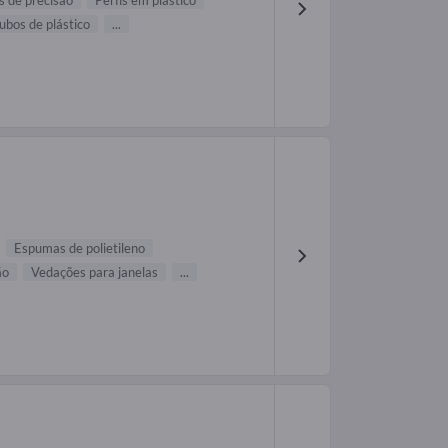
s de precisão
Perfis em plástico
ubos de plástico
...
Espumas de polietileno
ão
Vedações para janelas
...