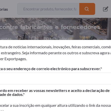
Exportadores
11
orias
contre fabricantes e fornecedores
cantes
Distribuidores
1
ura de notícias internacionais, inovações, feiras comerciais, comé
o estrangeiro. Seja informado perante os outros e subscreva agora 
er Exportpages.
 construção
Janelas
Construção de janelas
a o seu endereço de correio electrónico para subscrever.
portpages!
Contactos comerciais >> comece aqui
do em receber as vossas newsletters e aceito a declaração de
ade de dados.
seus produtos na Exportpages.
dade>> publique aqui
celar a sua inscrição em qualquer altura utilizando o link da nossa