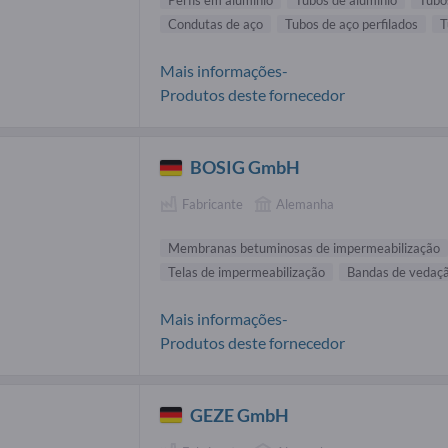
Perfis em alumínio
Tubos de alumínio
Tubo
Condutas de aço
Tubos de aço perfilados
T
Mais informações-
Produtos deste fornecedor
BOSIG GmbH
Fabricante
Alemanha
Membranas betuminosas de impermeabilização
Telas de impermeabilização
Bandas de vedaç
Mais informações-
Produtos deste fornecedor
GEZE GmbH