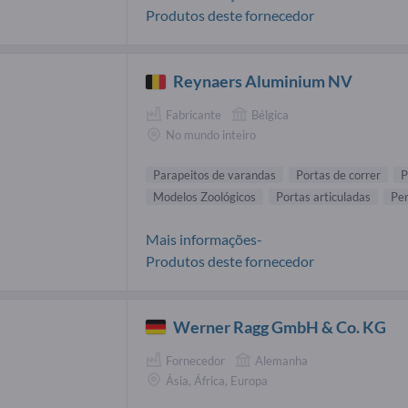
Produtos deste fornecedor
Reynaers Aluminium NV
Fabricante
Bélgica
No mundo inteiro
Parapeitos de varandas
Portas de correr
P
Modelos Zoológicos
Portas articuladas
Per
Mais informações-
Produtos deste fornecedor
Werner Ragg GmbH & Co. KG
Fornecedor
Alemanha
Ásia, África, Europa