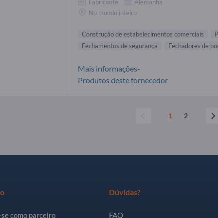
Fabricante
Alemanha
No mundo inteiro
Construção de estabelecimentos comerciais
P
Fechamentos de segurança
Fechadores de po
Mais informações-
Produtos deste fornecedor
1
2
ro
Dúvidas?
-se como parceiro
FAQ