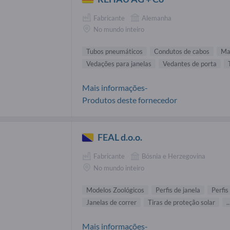
Fabricante
Alemanha
No mundo inteiro
Tubos pneumáticos
Condutos de cabos
Ma
Vedações para janelas
Vedantes de porta
Mais informações-
Produtos deste fornecedor
FEAL d.o.o.
Fabricante
Bósnia e Herzegovina
No mundo inteiro
Modelos Zoológicos
Perfis de janela
Perfis
Janelas de correr
Tiras de proteção solar
..
Mais informações-