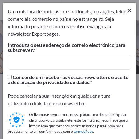
5
×
Fabricantes
5
Uma mistura de notícias internacionais, inovações, feiras
comerciais, comércio no país e no estrangeiro. Seja
informado perante os outros e subscreva agora a
Sauna – encontre fabricantes e
newsletter Exportpages.
fornecedores
Introduza o seu endereço de correio electrónico para
subscrever.
Exportadores
Fabricantes
5
5
Concordo em receber as vossas newsletters e aceito
Exportpages
Construção civil
Engenharia sanitária
a declaração de privacidade de dados.
Sauna
Pode cancelar a sua inscrição em qualquer altura
utilizando o link da nossa newsletter.
Anuncie gratuitamente na
Exportpages!
Utilizamos Brevo como a nossa plataforma de marketing. Ao
clicar abaixo para submeter este formulário, reconhece que a
Necessidades – Ofertas – Produtos usados – Contactos
informação que forneceu será transferida para Brevo para
processamento em conformidade com o
terms of use
.
comerciais >> comece aqui