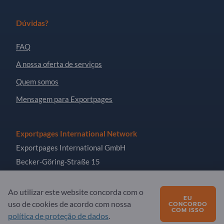
Dúvidas?
FAQ
A nossa oferta de serviços
Quem somos
Mensagem para Exportpages
Exportpages International Network
Exportpages International GmbH
Becker-Göring-Straße 15
76307 Karlsbad
Germany
Ao utilizar este website concorda com o
EU
uso de cookies de acordo com nossa
CONCORDO
COM ISSO
política de proteção de dados
.