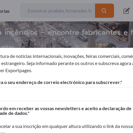
orias
a incêndios – encontre fabricantes e
cantes
ura de notícias internacionais, inovações, feiras comerciais, comé
o estrangeiro. Seja informado perante os outros e subscreva agora 
er Exportpages.
s de protecção contra incêndio
Janelas de protecção contra in
a o seu endereço de correio electrónico para subscrever.
portpages!
Contactos comerciais >> comece aqui
do em receber as vossas newsletters e aceito a declaração de
ade de dados.
seus produtos na Exportpages.
dade>> publique aqui
celar a sua inscrição em qualquer altura utilizando o link da nossa