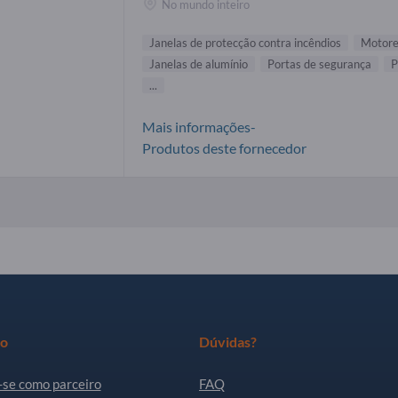
No mundo inteiro
Janelas de protecção contra incêndios
Motore
Janelas de alumínio
Portas de segurança
P
...
Mais informações-
Produtos deste fornecedor
ro
Dúvidas?
-se como parceiro
FAQ