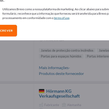
er.
necedores de Janelas de protecção co
Utilizamos Brevo como a nossa plataforma de marketing. Ao clicar abaixo para subme
formulário, reconhece que a informação que forneceu será transferida para Brevo p
processamento em conformidade com o
terms of use
.
AZ Metallbau GmbH
SCREVER
Fabricante
Alemanha
África, Europa
Janelas de protecção contra incêndios
Janelas
Portas para espaços húmidos
Portas interiore
Mais informações-
Produtos deste fornecedor
Hörmann KG
Verkaufsgesellschaft
Fabricante
Alemanha