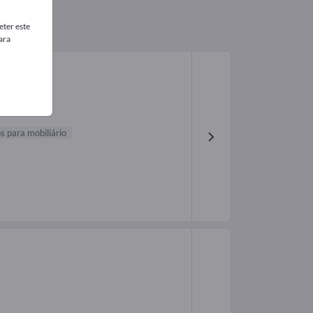
ter este
ara
s para mobiliário