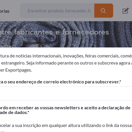
orias
tre fabricantes e fornecedores
cantes
ura de notícias internacionais, inovações, feiras comerciais, comé
o estrangeiro. Seja informado perante os outros e subscreva agora 
er Exportpages.
Tecidos de algodão
a o seu endereço de correio electrónico para subscrever.
portpages!
Contactos comerciais >> comece aqui
do em receber as vossas newsletters e aceito a declaração de
ade de dados.
seus produtos na Exportpages.
dade>> publique aqui
celar a sua inscrição em qualquer altura utilizando o link da nossa