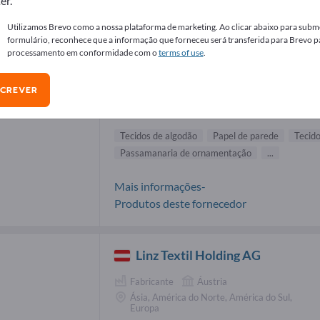
er.
necedores de Tecidos de algodão (4)
Utilizamos Brevo como a nossa plataforma de marketing. Ao clicar abaixo para subme
formulário, reconhece que a informação que forneceu será transferida para Brevo p
processamento em conformidade com o
terms of use
.
DEDAR SpA
SCREVER
Fabricante
Itália
No mundo inteiro
Tecidos de algodão
Papel de parede
Tecido
Passamanaria de ornamentação
...
Mais informações-
Produtos deste fornecedor
Linz Textil Holding AG
Fabricante
Áustria
Ásia, América do Norte, América do Sul,
Europa