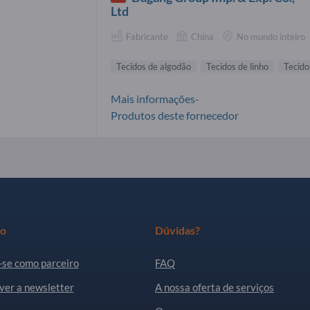
Ltd
Fabricante
China
No mundo inteiro
Tecidos de algodão
Tecidos de linho
Tecido
Mais informações-
Produtos deste fornecedor
ro
Dúvidas?
-se como parceiro
FAQ
ver a newsletter
A nossa oferta de serviços