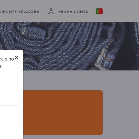
Exportadores
4
Fabricantes
4
REGISTE-SE AGORA
MINHA CONTA
×
rcio no
a