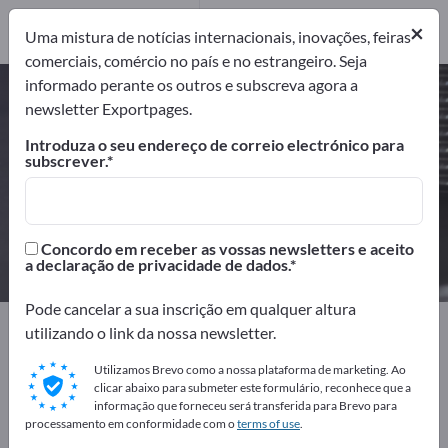
Fabricantes
17
Distribuidores
4
×
Uma mistura de notícias internacionais, inovações, feiras
comerciais, comércio no país e no estrangeiro. Seja
informado perante os outros e subscreva agora a
Peças de borracha – encontre
newsletter Exportpages.
fabricantes e fornecedores
Introduza o seu endereço de correio electrónico para
subscrever.
Exportadores
Fabricantes
21
17
Distribuidores
Concordo em receber as vossas newsletters e aceito
4
a declaração de privacidade de dados.
Pode cancelar a sua inscrição em qualquer altura
Exportpages
Componentes & Peças
utilizando o link da nossa newsletter.
Peças de fornecedores
Peças de borracha
Utilizamos Brevo como a nossa plataforma de marketing. Ao
clicar abaixo para submeter este formulário, reconhece que a
Anuncie gratuitamente na
informação que forneceu será transferida para Brevo para
processamento em conformidade com o
terms of use
.
Exportpages!