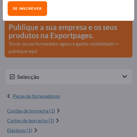
Necessidades – Ofertas – Produtos usados – Contactos
SE INSCREVER
comerciais >> comece aqui
Publique a sua empresa e os seus
produtos na Exportpages.
Torne-se um fornecedor agora e ganhe visibilidade>>
publique aqui
Selecção
Peças de fornecedores
Cordas de borracha (1)
Cortes de borracha (1)
Elásticos (1)