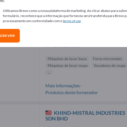
er.
necedores de Máquinas de lavar louça
Utilizamos Brevo como a nossa plataforma de marketing. Ao clicar abaixo para subme
formulário, reconhece que a informação que forneceu será transferida para Brevo p
processamento em conformidade com o
terms of use
.
Fagor Electrodomésticos S. Coop
SCREVER
Fabricante
Espanha
No mundo inteiro
Máquinas de lavar louça
Forno microondas
Máquinas de lavar roupa
Secadores de roupa
...
Mais informações-
Produtos deste fornecedor
KHIND-MISTRAL INDUSTRIES
SDN BHD