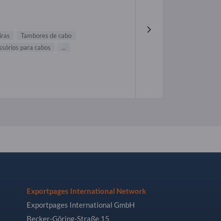
iras
Tambores de cabo
ssórios para cabos
...
Exportpages International Network
Exportpages International GmbH
Becker-Göring-Straße 15