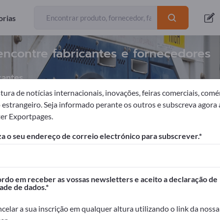
orias
encontre fabricantes e fornecedores
cantes
ura de notícias internacionais, inovações, feiras comerciais, comé
o estrangeiro. Seja informado perante os outros e subscreva agora 
er Exportpages.
iário institucional
Equipamentos de cozinhas industriais
Má
a o seu endereço de correio electrónico para subscrever.
portpages!
Contactos comerciais >> comece aqui
do em receber as vossas newsletters e aceito a declaração de
ade de dados.
seus produtos na Exportpages.
dade>> publique aqui
celar a sua inscrição em qualquer altura utilizando o link da nossa