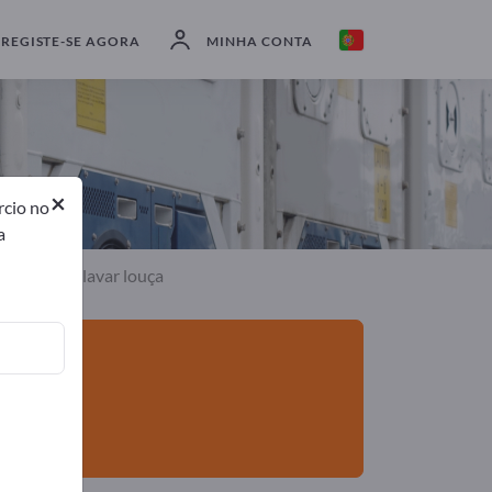
Exportadores
2
Fabricantes
2
REGISTE-SE AGORA
MINHA CONTA
×
rcio no
a
quinas de lavar louça