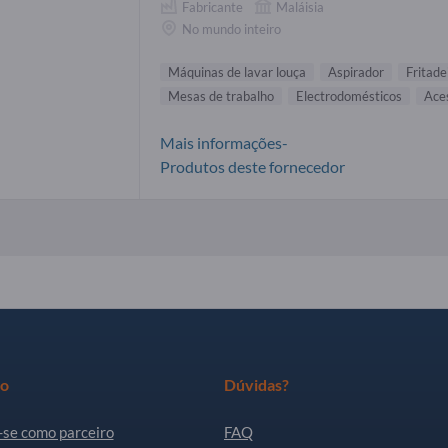
Fabricante
Maláisia
No mundo inteiro
Máquinas de lavar louça
Aspirador
Fritade
Mesas de trabalho
Electrodomésticos
Ace
Mais informações-
Produtos deste fornecedor
ro
Dúvidas?
-se como parceiro
FAQ