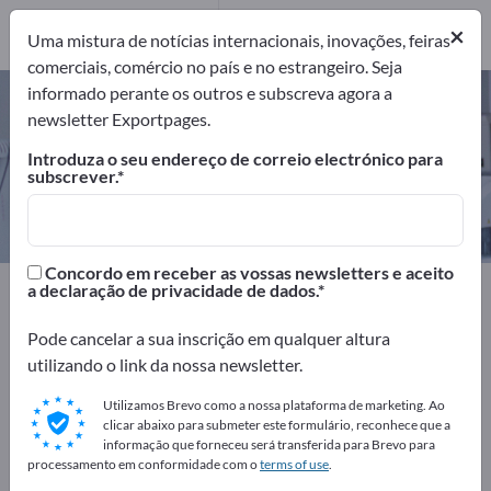
4
×
Fabricantes
4
Uma mistura de notícias internacionais, inovações, feiras
comerciais, comércio no país e no estrangeiro. Seja
informado perante os outros e subscreva agora a
Bornes cirúrgicos – encontre
newsletter Exportpages.
fabricantes e fornecedores
Introduza o seu endereço de correio electrónico para
subscrever.
Exportadores
Fabricantes
4
4
Concordo em receber as vossas newsletters e aceito
Exportpages
Medicina & Laboratório
a declaração de privacidade de dados.
Instrumentos cirúrgicos
Bornes cirúrgicos
Pode cancelar a sua inscrição em qualquer altura
utilizando o link da nossa newsletter.
Anuncie gratuitamente na
Exportpages!
Utilizamos Brevo como a nossa plataforma de marketing. Ao
clicar abaixo para submeter este formulário, reconhece que a
Necessidades – Ofertas – Produtos usados – Contactos
informação que forneceu será transferida para Brevo para
processamento em conformidade com o
terms of use
.
comerciais >> comece aqui