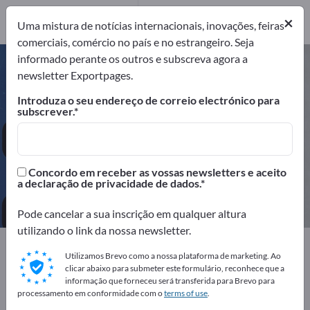
Distribuidores
×
1
Uma mistura de notícias internacionais, inovações, feiras
comerciais, comércio no país e no estrangeiro. Seja
informado perante os outros e subscreva agora a
Roupa de cama de hotéis –
newsletter Exportpages.
encontre fabricantes e
Introduza o seu endereço de correio electrónico para
fornecedores
subscrever.
Exportadores
Fabricantes
6
5
Concordo em receber as vossas newsletters e aceito
a declaração de privacidade de dados.
Distribuidores
1
Pode cancelar a sua inscrição em qualquer altura
utilizando o link da nossa newsletter.
Exportpages
Utilizamos Brevo como a nossa plataforma de marketing. Ao
Equipamentos da empresa / Mobiliário institucional
clicar abaixo para submeter este formulário, reconhece que a
Hotel & Gastronomia
Roupa de cama de hotéis
informação que forneceu será transferida para Brevo para
processamento em conformidade com o
terms of use
.