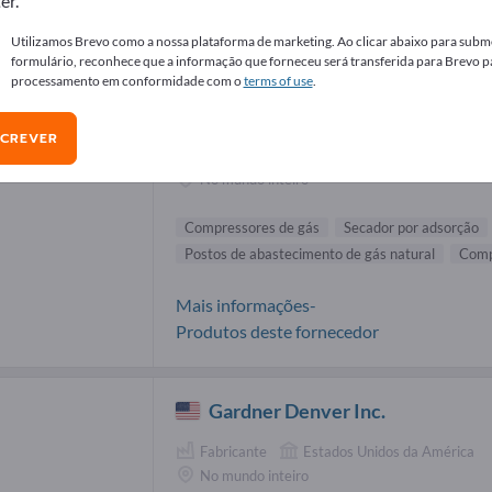
er.
necedores de Compressores de gás (2
Utilizamos Brevo como a nossa plataforma de marketing. Ao clicar abaixo para subme
formulário, reconhece que a informação que forneceu será transferida para Brevo p
processamento em conformidade com o
terms of use
.
BAUER COMP Holding GmbH
SCREVER
Fabricante
Alemanha
No mundo inteiro
Compressores de gás
Secador por adsorção
Postos de abastecimento de gás natural
Comp
Mais informações-
Produtos deste fornecedor
Gardner Denver Inc.
Fabricante
Estados Unidos da América
No mundo inteiro