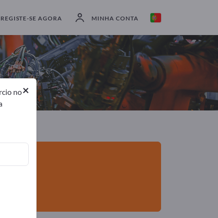
Exportadores
2
Fabricantes
2
REGISTE-SE AGORA
MINHA CONTA
×
rcio no
a