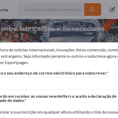
orias
ontre fabricantes e fornecedores
cantes
ura de notícias internacionais, inovações, feiras comerciais, comé
o estrangeiro. Seja informado perante os outros e subscreva agora 
er Exportpages.
ca + Pneumática
Compressores
Compressores de gás
a o seu endereço de correio electrónico para subscrever.
portpages!
Contactos comerciais >> comece aqui
do em receber as vossas newsletters e aceito a declaração de
ade de dados.
seus produtos na Exportpages.
dade>> publique aqui
celar a sua inscrição em qualquer altura utilizando o link da nossa