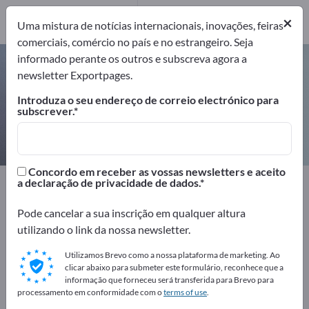
Fabricantes
5
×
Uma mistura de notícias internacionais, inovações, feiras
comerciais, comércio no país e no estrangeiro. Seja
informado perante os outros e subscreva agora a
Sensores de torque – encontre
newsletter Exportpages.
fabricantes e fornecedores
Introduza o seu endereço de correio electrónico para
subscrever.
Exportadores
Fabricantes
5
5
Concordo em receber as vossas newsletters e aceito
Exportpages
Tecnologia de Medição & Óptica
a declaração de privacidade de dados.
Técnica de sensores
Sensores de torque
Pode cancelar a sua inscrição em qualquer altura
utilizando o link da nossa newsletter.
Anuncie gratuitamente na
Exportpages!
Utilizamos Brevo como a nossa plataforma de marketing. Ao
clicar abaixo para submeter este formulário, reconhece que a
Necessidades – Ofertas – Produtos usados – Contactos
informação que forneceu será transferida para Brevo para
processamento em conformidade com o
terms of use
.
comerciais >> comece aqui