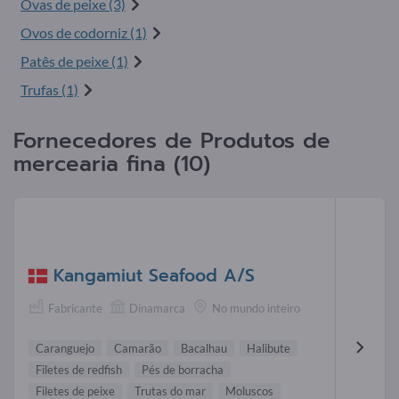
Ovas de peixe (3)
Ovos de codorniz (1)
Patês de peixe (1)
Trufas (1)
Fornecedores de Produtos de
mercearia fina (10)
Kangamiut Seafood A/S
Fabricante
Dinamarca
No mundo inteiro
Caranguejo
Camarão
Bacalhau
Halibute
Filetes de redfish
Pés de borracha
Filetes de peixe
Trutas do mar
Moluscos