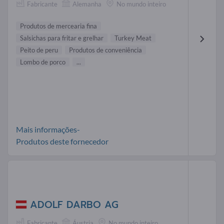
Fabricante
Alemanha
No mundo inteiro
Produtos de mercearia fina
Salsichas para fritar e grelhar
Turkey Meat
Peito de peru
Produtos de conveniência
Lombo de porco
...
Mais informações-
Produtos deste fornecedor
ADOLF DARBO AG
Fabricante
Áustria
No mundo inteiro