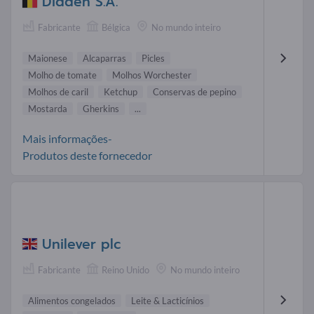
Didden S.A.
Fabricante
Bélgica
No mundo inteiro
Maionese
Alcaparras
Picles
Molho de tomate
Molhos Worchester
Molhos de caril
Ketchup
Conservas de pepino
Mostarda
Gherkins
...
Mais informações-
Produtos deste fornecedor
Unilever plc
Fabricante
Reino Unido
No mundo inteiro
Alimentos congelados
Leite & Lacticínios