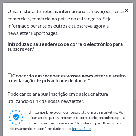
Distribuidores
×
1
Uma mistura de notícias internacionais, inovações, feiras
comerciais, comércio no país e no estrangeiro. Seja
informado perante os outros e subscreva agora a
Produtos de mercearia fina –
newsletter Exportpages.
encontre fabricantes e
Introduza o seu endereço de correio electrónico para
fornecedores
subscrever.
Exportadores
Fabricantes
10
9
Concordo em receber as vossas newsletters e aceito
a declaração de privacidade de dados.
Distribuidores
1
Pode cancelar a sua inscrição em qualquer altura
utilizando o link da nossa newsletter.
Exportpages
Produtos alimentares e bebidas
Utilizamos Brevo como a nossa plataforma de marketing. Ao
Produtos de mercearia fina
clicar abaixo para submeter este formulário, reconhece que a
informação que forneceu será transferida para Brevo para
processamento em conformidade com o
terms of use
.
Anuncie gratuitamente na