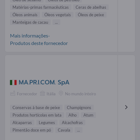
Matérias-primas farmacêuticas
Ceras de abelhas
Óleos animais
Óleos vegetais
Óleos de peixe
Manteigas de cacau
...
Mais informações-
Produtos deste fornecedor
MA.PR.I.COM. SpA
Fornecedor
Itália
No mundo inteiro
Conservas à base de peixe
Champignons
Produtos hortícolas em lata
Alho
Atum
Alcaparras
Legumes
Alcachofras
Pimentão doce em pó
Cavala
...