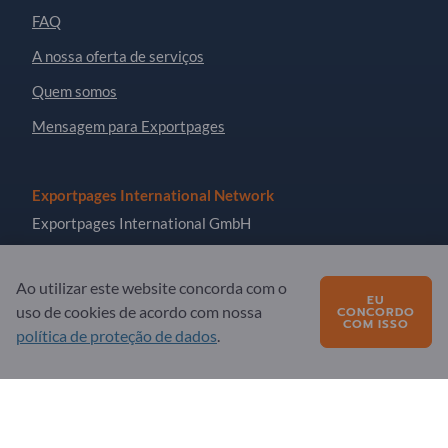
FAQ
A nossa oferta de serviços
Quem somos
Mensagem para Exportpages
Exportpages International Network
Exportpages International GmbH
Becker-Göring-Straße 15
76307 Karlsbad
Ao utilizar este website concorda com o
EU
Germany
uso de cookies de acordo com nossa
CONCORDO
COM ISSO
política de proteção de dados
.
Copyright © 2026 Exportpages International GmbH. All
Rights Reserved.