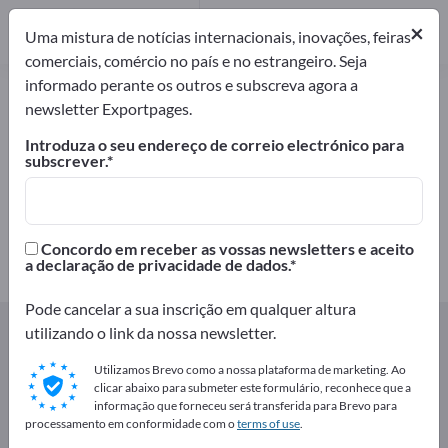
Distribuidores
×
1
Uma mistura de notícias internacionais, inovações, feiras
comerciais, comércio no país e no estrangeiro. Seja
informado perante os outros e subscreva agora a
Produtos de nozes – encontre
newsletter Exportpages.
fabricantes e fornecedores
Introduza o seu endereço de correio electrónico para
subscrever.
Exportadores
Fabricantes
4
3
Distribuidores
Concordo em receber as vossas newsletters e aceito
1
a declaração de privacidade de dados.
Pode cancelar a sua inscrição em qualquer altura
Exportpages
Produtos alimentares e bebidas
Snacks
utilizando o link da nossa newsletter.
Produtos de nozes
Utilizamos Brevo como a nossa plataforma de marketing. Ao
clicar abaixo para submeter este formulário, reconhece que a
Anuncie gratuitamente na
informação que forneceu será transferida para Brevo para
processamento em conformidade com o
terms of use
.
Exportpages!