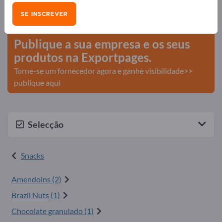
Necessidades – Ofertas – Produtos usados – Contactos
SE INSCREVER
comerciais >> comece aqui
Publique a sua empresa e os seus
produtos na Exportpages.
Torne-se um fornecedor agora e ganhe visibilidade>>
publique aqui
Selecção
Snacks
Amendoins (2)
Brazil Nuts (1)
Chocolate granulado (1)