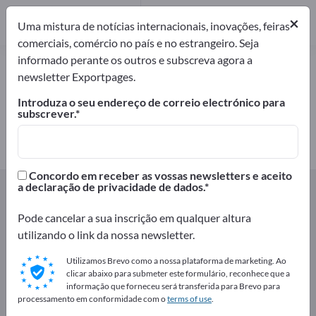
Fabricantes
2
×
Uma mistura de notícias internacionais, inovações, feiras
comerciais, comércio no país e no estrangeiro. Seja
informado perante os outros e subscreva agora a
Tapetes para estábulo – encontre
newsletter Exportpages.
fabricantes e fornecedores
Introduza o seu endereço de correio electrónico para
subscrever.
Exportadores
Fabricantes
2
2
Concordo em receber as vossas newsletters e aceito
Exportpages
Agricultura e silvicultura
a declaração de privacidade de dados.
Equipamentos de curral
Tapetes para estábulo
Pode cancelar a sua inscrição em qualquer altura
utilizando o link da nossa newsletter.
Anuncie gratuitamente na
Exportpages!
Utilizamos Brevo como a nossa plataforma de marketing. Ao
clicar abaixo para submeter este formulário, reconhece que a
Necessidades – Ofertas – Produtos usados – Contactos
informação que forneceu será transferida para Brevo para
processamento em conformidade com o
terms of use
.
comerciais >> comece aqui