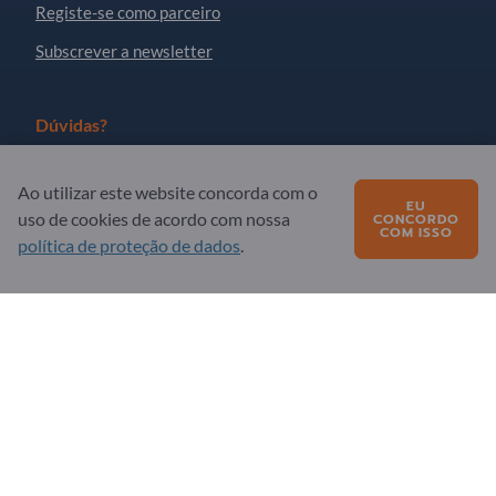
Registe-se como parceiro
Subscrever a newsletter
Dúvidas?
FAQ
Ao utilizar este website concorda com o
EU
A nossa oferta de serviços
uso de cookies de acordo com nossa
CONCORDO
COM ISSO
política de proteção de dados
.
Quem somos
Mensagem para Exportpages
Exportpages International Network
Exportpages International GmbH
Becker-Göring-Straße 15
76307 Karlsbad
Germany