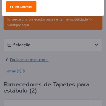
Publique a sua empresa e os seus
SE INSCREVER
produtos na Exportpages.
Torne-se um fornecedor agora e ganhe visibilidade>>
publique aqui
Selecção
Equipamentos de curral
Serrim (2)
Fornecedores de Tapetes para
estábulo (2)