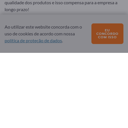
qualidade dos produtos e isso compensa para a empresa a
longo prazo!
Ao utilizar este website concorda com o
EU
uso de cookies de acordo com nossa
CONCORDO
COM ISSO
política de proteção de dados
.
Geral
Termos e Condições
Proteção de dados & Cookies
Ficha editorial
Parceiro
Registe-se como parceiro
Subscrever a newsletter