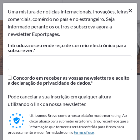
1
×
Fabricantes
1
Uma mistura de notícias internacionais, inovações, feiras
comerciais, comércio no país e no estrangeiro. Seja
informado perante os outros e subscreva agora a
Cortinados – encontre fabricantes
newsletter Exportpages.
e fornecedores
Introduza o seu endereço de correio electrónico para
subscrever.
Exportadores
Fabricantes
1
1
Concordo em receber as vossas newsletters e aceito
Exportpages
Equipamento doméstico
a declaração de privacidade de dados.
Têxteis domésticos
Cortinados
Pode cancelar a sua inscrição em qualquer altura
utilizando o link da nossa newsletter.
Anuncie gratuitamente na
Exportpages!
Utilizamos Brevo como a nossa plataforma de marketing. Ao
clicar abaixo para submeter este formulário, reconhece que a
Necessidades – Ofertas – Produtos usados – Contactos
informação que forneceu será transferida para Brevo para
processamento em conformidade com o
terms of use
.
comerciais >> comece aqui