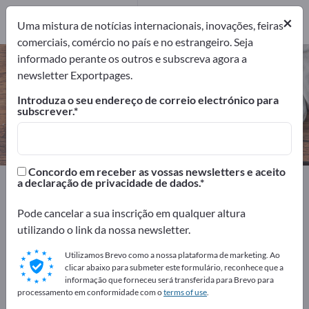
8
×
Fabricantes
8
Uma mistura de notícias internacionais, inovações, feiras
comerciais, comércio no país e no estrangeiro. Seja
informado perante os outros e subscreva agora a
Malas – encontre fabricantes e
newsletter Exportpages.
fornecedores
Introduza o seu endereço de correio electrónico para
subscrever.
Exportadores
Fabricantes
8
8
Concordo em receber as vossas newsletters e aceito
Exportpages
Equipamento doméstico
Malas
a declaração de privacidade de dados.
Pode cancelar a sua inscrição em qualquer altura
Anuncie gratuitamente na
utilizando o link da nossa newsletter.
Exportpages!
Utilizamos Brevo como a nossa plataforma de marketing. Ao
Necessidades – Ofertas – Produtos usados – Contactos
clicar abaixo para submeter este formulário, reconhece que a
comerciais >> comece aqui
informação que forneceu será transferida para Brevo para
processamento em conformidade com o
terms of use
.