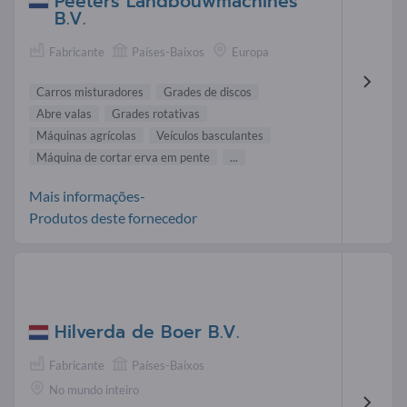
Peeters Landbouwmachines
B.V.
Fabricante
Países-Baixos
Europa
Carros misturadores
Grades de discos
Abre valas
Grades rotativas
Máquinas agrícolas
Veículos basculantes
Máquina de cortar erva em pente
...
Mais informações-
Produtos deste fornecedor
Hilverda de Boer B.V.
Fabricante
Países-Baixos
No mundo inteiro