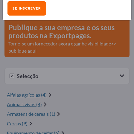
Necessidades – Ofertas – Produtos usados – Contactos
SE INSCREVER
comerciais >> comece aqui
Publique a sua empresa e os seus
produtos na Exportpages.
Torne-se um fornecedor agora e ganhe visibilidade>>
publique aqui
Selecção
Alfaias agrícolas (4)
Animais vivos (4)
Armazéns de cereais (1)
Cercas (9)
Equipamento de ceifar (6)