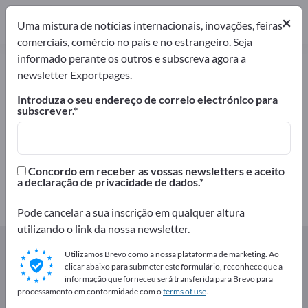
Distribuidores
3
×
Uma mistura de notícias internacionais, inovações, feiras
comerciais, comércio no país e no estrangeiro. Seja
informado perante os outros e subscreva agora a
Agricultura e silvicultura –
newsletter Exportpages.
encontre fabricantes e
Introduza o seu endereço de correio electrónico para
fornecedores
subscrever.
Exportadores
Fabricantes
80
77
Concordo em receber as vossas newsletters e aceito
a declaração de privacidade de dados.
Distribuidores
3
Pode cancelar a sua inscrição em qualquer altura
utilizando o link da nossa newsletter.
Exportpages
Agricultura e silvicultura
Utilizamos Brevo como a nossa plataforma de marketing. Ao
clicar abaixo para submeter este formulário, reconhece que a
informação que forneceu será transferida para Brevo para
Anuncie gratuitamente na
processamento em conformidade com o
terms of use
.
Exportpages!