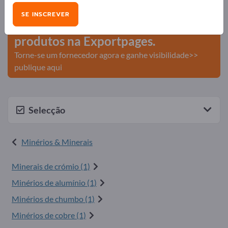
comerciais >> comece aqui
SE INSCREVER
Publique a sua empresa e os seus
produtos na Exportpages.
Torne-se um fornecedor agora e ganhe visibilidade>>
publique aqui
Selecção
Minérios & Minerais
Minerais de crómio (1)
Minérios de alumínio (1)
Minérios de chumbo (1)
Minérios de cobre (1)