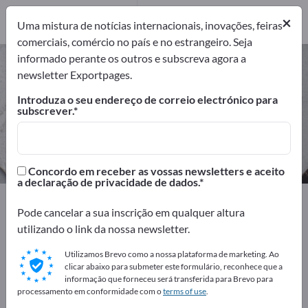
Fabricantes
3
×
Uma mistura de notícias internacionais, inovações, feiras
comerciais, comércio no país e no estrangeiro. Seja
informado perante os outros e subscreva agora a
Minérios de metal não ferrosos –
newsletter Exportpages.
encontre fabricantes e
Introduza o seu endereço de correio electrónico para
fornecedores
subscrever.
Exportadores
Fabricantes
3
3
Concordo em receber as vossas newsletters e aceito
a declaração de privacidade de dados.
Exportpages
Matérias primas & materiais
Pode cancelar a sua inscrição em qualquer altura
Minérios & Minerais
Minérios de metal não ferrosos
utilizando o link da nossa newsletter.
Anuncie gratuitamente na
Utilizamos Brevo como a nossa plataforma de marketing. Ao
clicar abaixo para submeter este formulário, reconhece que a
Exportpages!
informação que forneceu será transferida para Brevo para
processamento em conformidade com o
terms of use
.
Necessidades – Ofertas – Produtos usados – Contactos