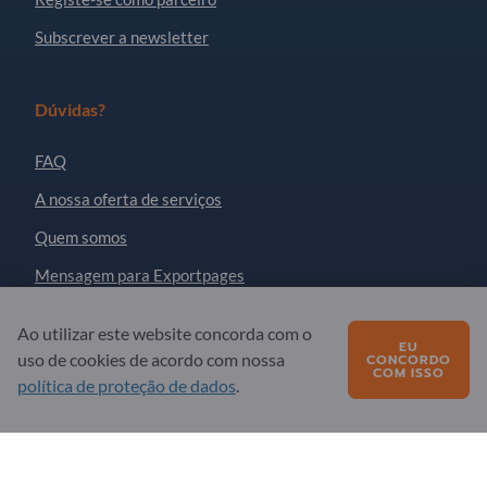
Subscrever a newsletter
Dúvidas?
FAQ
A nossa oferta de serviços
Quem somos
Mensagem para Exportpages
Ao utilizar este website concorda com o
EU
Exportpages International Network
uso de cookies de acordo com nossa
CONCORDO
COM ISSO
Exportpages International GmbH
política de proteção de dados
.
Becker-Göring-Straße 15
76307 Karlsbad
Germany