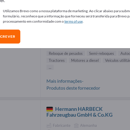
er.
necedores de Reboque de pesados (2
Utilizamos Brevo como a nossa plataforma de marketing. Ao clicar abaixo para subme
formulário, reconhece que a informação que forneceu será transferida para Brevo p
processamento em conformidade com o
terms of use
.
Scania AB
SCREVER
Fabricante
Suécia
No mundo inteiro
Reboque de pesados
Semi-reboques
Autoc
Tractores
Motores a diesel
Veículos utilitá
...
Mais informações-
Produtos deste fornecedor
Hermann HARBECK
Fahrzeugbau GmbH & Co.KG
Fabricante
Alemanha