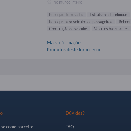
No mundo inteiro
Reboque de pesados
Estruturas de reboque
Reboque para veículos de passageiros
Reboqu
Construção de veículos
Veículos basculantes
Mais informações-
Produtos deste fornecedor
ro
Dúvidas?
-se como parceiro
FAQ