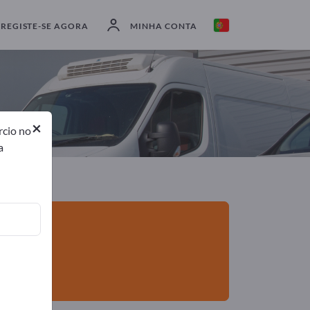
Exportadores
2
Fabricantes
2
REGISTE-SE AGORA
MINHA CONTA
×
rcio no
a