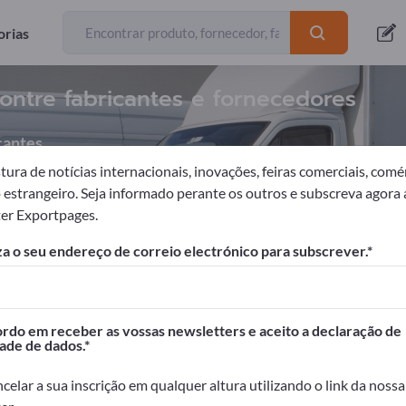
orias
ntre fabricantes e fornecedores
cantes
ura de notícias internacionais, inovações, feiras comerciais, comé
o estrangeiro. Seja informado perante os outros e subscreva agora 
er Exportpages.
Engate de transporte
Reboque de pesados
a o seu endereço de correio electrónico para subscrever.
portpages!
Contactos comerciais >> comece aqui
do em receber as vossas newsletters e aceito a declaração de
ade de dados.
seus produtos na Exportpages.
dade>> publique aqui
celar a sua inscrição em qualquer altura utilizando o link da nossa