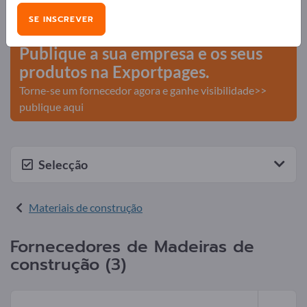
Necessidades – Ofertas – Produtos usados – Contactos
SE INSCREVER
comerciais >> comece aqui
Publique a sua empresa e os seus
produtos na Exportpages.
Torne-se um fornecedor agora e ganhe visibilidade>>
publique aqui
Selecção
Materiais de construção
Fornecedores de Madeiras de
construção (3)