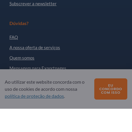
Subscrever a newsletter
Dúvidas?
FAQ
A nossa oferta de serviços
Quem somos
Mensagem para Exportpages
Ao utilizar este website concorda com o
EU
Exportpages International Network
uso de cookies de acordo com nossa
CONCORDO
COM ISSO
política de proteção de dados
.
Exportpages International GmbH
Becker-Göring-Straße 15
76307 Karlsbad
Germany