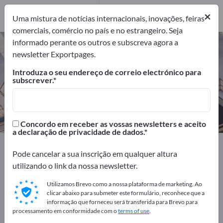
Fabricantes
3
×
Uma mistura de notícias internacionais, inovações, feiras
comerciais, comércio no país e no estrangeiro. Seja
informado perante os outros e subscreva agora a
Madeiras de construção –
newsletter Exportpages.
encontre fabricantes e
Introduza o seu endereço de correio electrónico para
fornecedores
subscrever.
Exportadores
Fabricantes
3
3
Concordo em receber as vossas newsletters e aceito
a declaração de privacidade de dados.
Exportpages
Construção civil
Pode cancelar a sua inscrição em qualquer altura
Materiais de construção
Materiais de construção
utilizando o link da nossa newsletter.
Madeiras de construção
Utilizamos Brevo como a nossa plataforma de marketing. Ao
clicar abaixo para submeter este formulário, reconhece que a
Anuncie gratuitamente na
informação que forneceu será transferida para Brevo para
Exportpages!
processamento em conformidade com o
terms of use
.