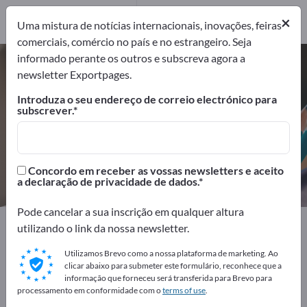
Prestadores de
×
serviços
2
Uma mistura de notícias internacionais, inovações, feiras
comerciais, comércio no país e no estrangeiro. Seja
informado perante os outros e subscreva agora a
Artigos de escritório – encontre
newsletter Exportpages.
fabricantes e fornecedores
Introduza o seu endereço de correio electrónico para
subscrever.
Exportadores
Fabricantes
146
136
Distribuidores
Prestadores de serviços
Concordo em receber as vossas newsletters e aceito
8
2
a declaração de privacidade de dados.
Pode cancelar a sua inscrição em qualquer altura
Exportpages
Artigos de escritório
utilizando o link da nossa newsletter.
Utilizamos Brevo como a nossa plataforma de marketing. Ao
Anuncie gratuitamente na
clicar abaixo para submeter este formulário, reconhece que a
informação que forneceu será transferida para Brevo para
Exportpages!
processamento em conformidade com o
terms of use
.
Necessidades – Ofertas – Produtos usados – Contactos