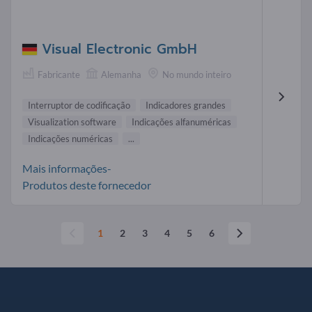
Visual Electronic GmbH
Fabricante
Alemanha
No mundo inteiro
Interruptor de codificação
Indicadores grandes
Visualization software
Indicações alfanuméricas
Indicações numéricas
...
Mais informações-
Produtos deste fornecedor
1
2
3
4
5
6