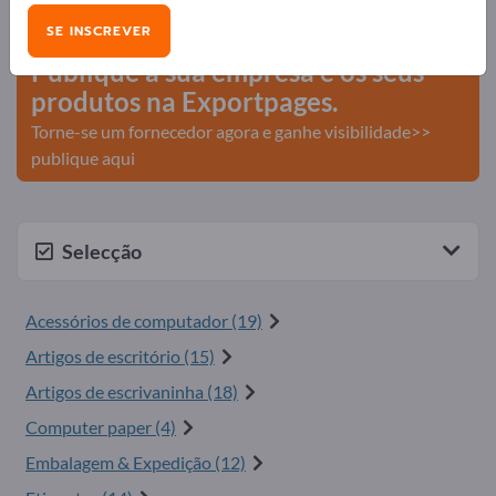
comerciais >> comece aqui
SE INSCREVER
Publique a sua empresa e os seus
produtos na Exportpages.
Torne-se um fornecedor agora e ganhe visibilidade>>
publique aqui
Selecção
Acessórios de computador (19)
Artigos de escritório (15)
Artigos de escrivaninha (18)
Computer paper (4)
Embalagem & Expedição (12)