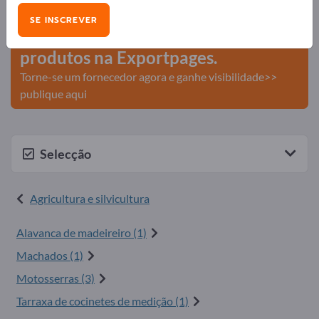
comerciais >> comece aqui
SE INSCREVER
Publique a sua empresa e os seus
produtos na Exportpages.
Torne-se um fornecedor agora e ganhe visibilidade>>
publique aqui
Selecção
Agricultura e silvicultura
Alavanca de madeireiro (1)
Machados (1)
Motosserras (3)
Tarraxa de cocinetes de medição (1)