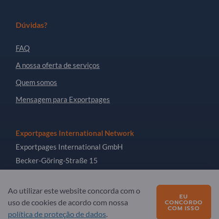
Dúvidas?
FAQ
A nossa oferta de serviços
Quem somos
Mensagem para Exportpages
Exportpages International Network
Exportpages International GmbH
Becker-Göring-Straße 15
76307 Karlsbad
Germany
Ao utilizar este website concorda com o
EU
uso de cookies de acordo com nossa
CONCORDO
COM ISSO
política de proteção de dados
.