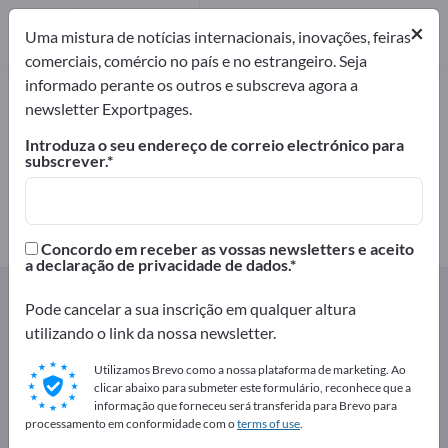
Fabricantes
5
×
Uma mistura de notícias internacionais, inovações, feiras
comerciais, comércio no país e no estrangeiro. Seja
informado perante os outros e subscreva agora a
Ferramentas para trabalhos
newsletter Exportpages.
florestais – encontre fabricantes e
Introduza o seu endereço de correio electrónico para
fornecedores
subscrever.
Exportadores
Fabricantes
5
5
Concordo em receber as vossas newsletters e aceito
a declaração de privacidade de dados.
Exportpages
Agricultura e silvicultura
Pode cancelar a sua inscrição em qualquer altura
Ferramentas para trabalhos florestais
utilizando o link da nossa newsletter.
Anuncie gratuitamente na
Utilizamos Brevo como a nossa plataforma de marketing. Ao
clicar abaixo para submeter este formulário, reconhece que a
Exportpages!
informação que forneceu será transferida para Brevo para
processamento em conformidade com o
terms of use
.
Necessidades – Ofertas – Produtos usados – Contactos