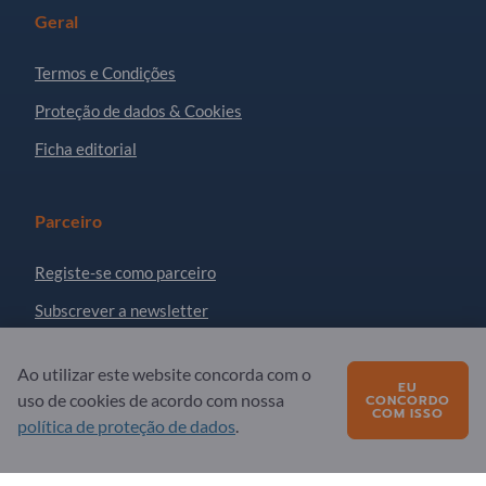
Geral
Termos e Condições
Proteção de dados & Cookies
Ficha editorial
Parceiro
Registe-se como parceiro
Subscrever a newsletter
Ao utilizar este website concorda com o
Dúvidas?
EU
uso de cookies de acordo com nossa
CONCORDO
COM ISSO
política de proteção de dados
.
FAQ
A nossa oferta de serviços