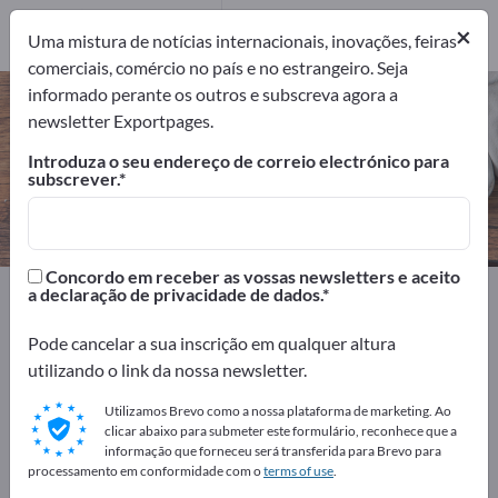
Fabricantes
1
×
Uma mistura de notícias internacionais, inovações, feiras
comerciais, comércio no país e no estrangeiro. Seja
informado perante os outros e subscreva agora a
Trituradores de jardim – encontre
newsletter Exportpages.
fabricantes e fornecedores
Introduza o seu endereço de correio electrónico para
subscrever.
Exportadores
Fabricantes
1
1
Concordo em receber as vossas newsletters e aceito
Exportpages
Equipamento doméstico
a declaração de privacidade de dados.
Máquinas de jardim
Trituradores de jardim
Pode cancelar a sua inscrição em qualquer altura
utilizando o link da nossa newsletter.
Anuncie gratuitamente na
Exportpages!
Utilizamos Brevo como a nossa plataforma de marketing. Ao
clicar abaixo para submeter este formulário, reconhece que a
Necessidades – Ofertas – Produtos usados – Contactos
informação que forneceu será transferida para Brevo para
processamento em conformidade com o
terms of use
.
comerciais >> comece aqui