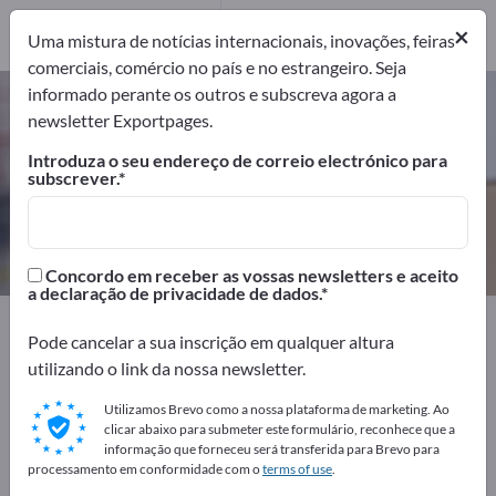
Fabricantes
2
×
Uma mistura de notícias internacionais, inovações, feiras
comerciais, comércio no país e no estrangeiro. Seja
informado perante os outros e subscreva agora a
Correntes de amarração –
newsletter Exportpages.
encontre fabricantes e
Introduza o seu endereço de correio electrónico para
fornecedores
subscrever.
Exportadores
Fabricantes
2
2
Concordo em receber as vossas newsletters e aceito
a declaração de privacidade de dados.
Exportpages
Transporte & Embalagem
Pode cancelar a sua inscrição em qualquer altura
Sistemas de fixação de carga
Correntes de amarração
utilizando o link da nossa newsletter.
Anuncie gratuitamente na
Utilizamos Brevo como a nossa plataforma de marketing. Ao
clicar abaixo para submeter este formulário, reconhece que a
Exportpages!
informação que forneceu será transferida para Brevo para
processamento em conformidade com o
terms of use
.
Necessidades – Ofertas – Produtos usados – Contactos