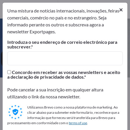
Fabricantes
5
×
Uma mistura de notícias internacionais, inovações, feiras
comerciais, comércio no país e no estrangeiro. Seja
informado perante os outros e subscreva agora a
Equipamentos para lavandarias –
newsletter Exportpages.
encontre fabricantes e
Introduza o seu endereço de correio electrónico para
fornecedores
subscrever.
Exportadores
Fabricantes
5
5
Concordo em receber as vossas newsletters e aceito
a declaração de privacidade de dados.
Exportpages
Pode cancelar a sua inscrição em qualquer altura
Equipamentos da empresa / Mobiliário institucional
utilizando o link da nossa newsletter.
Equipamentos para lavandarias
Utilizamos Brevo como a nossa plataforma de marketing. Ao
clicar abaixo para submeter este formulário, reconhece que a
Anuncie gratuitamente na
informação que forneceu será transferida para Brevo para
Exportpages!
processamento em conformidade com o
terms of use
.