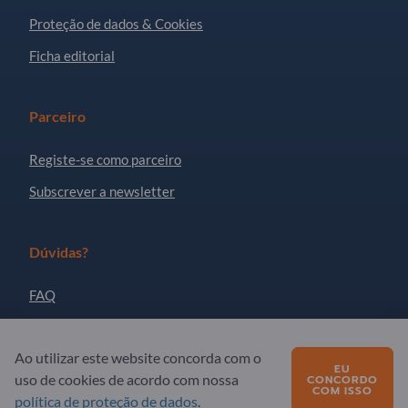
Proteção de dados & Cookies
Ficha editorial
Parceiro
Registe-se como parceiro
Subscrever a newsletter
Dúvidas?
FAQ
A nossa oferta de serviços
Ao utilizar este website concorda com o
Quem somos
EU
uso de cookies de acordo com nossa
CONCORDO
Mensagem para Exportpages
COM ISSO
política de proteção de dados
.