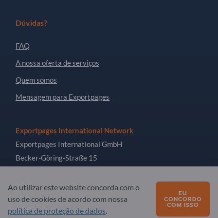
Dúvidas?
FAQ
A nossa oferta de serviços
Quem somos
Mensagem para Exportpages
Exportpages International Network
Exportpages International GmbH
Becker-Göring-Straße 15
76307 Karlsbad
Germany
Ao utilizar este website concorda com o
EU
uso de cookies de acordo com nossa
CONCORDO
COM ISSO
política de proteção de dados
.