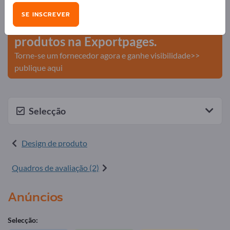
comerciais >> comece aqui
SE INSCREVER
Publique a sua empresa e os seus
produtos na Exportpages.
Torne-se um fornecedor agora e ganhe visibilidade>>
publique aqui
Selecção
Design de produto
Quadros de avaliação (2)
Anúncios
Selecção: