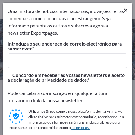
Fabricantes
4
×
Uma mistura de notícias internacionais, inovações, feiras
comerciais, comércio no país e no estrangeiro. Seja
informado perante os outros e subscreva agora a
Desenvolvimento electrónico –
newsletter Exportpages.
encontre fabricantes e
Introduza o seu endereço de correio electrónico para
fornecedores
subscrever.
Exportadores
Fabricantes
4
4
Concordo em receber as vossas newsletters e aceito
a declaração de privacidade de dados.
Exportpages
Serviços
Design de produto
Pode cancelar a sua inscrição em qualquer altura
Desenvolvimento electrónico
utilizando o link da nossa newsletter.
Anuncie gratuitamente na
Utilizamos Brevo como a nossa plataforma de marketing. Ao
clicar abaixo para submeter este formulário, reconhece que a
Exportpages!
informação que forneceu será transferida para Brevo para
processamento em conformidade com o
terms of use
.
Necessidades – Ofertas – Produtos usados – Contactos