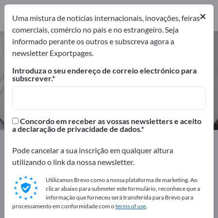
Fabricantes
4
×
Uma mistura de notícias internacionais, inovações, feiras
comerciais, comércio no país e no estrangeiro. Seja
informado perante os outros e subscreva agora a
Equipamento de exploração
newsletter Exportpages.
mineira – encontre fabricantes e
Introduza o seu endereço de correio electrónico para
fornecedores
subscrever.
Exportadores
Fabricantes
4
4
Concordo em receber as vossas newsletters e aceito
a declaração de privacidade de dados.
Exportpages
Matérias primas & materiais
Mineração
Pode cancelar a sua inscrição em qualquer altura
Equipamento de exploração mineira
utilizando o link da nossa newsletter.
Anuncie gratuitamente na
Utilizamos Brevo como a nossa plataforma de marketing. Ao
clicar abaixo para submeter este formulário, reconhece que a
Exportpages!
informação que forneceu será transferida para Brevo para
processamento em conformidade com o
terms of use
.
Necessidades – Ofertas – Produtos usados – Contactos